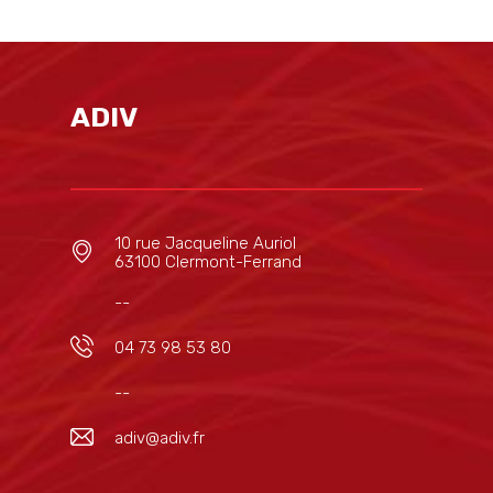
ADIV
10 rue Jacqueline Auriol
63100 Clermont-Ferrand
--
04 73 98 53 80
--
adiv@adiv.fr