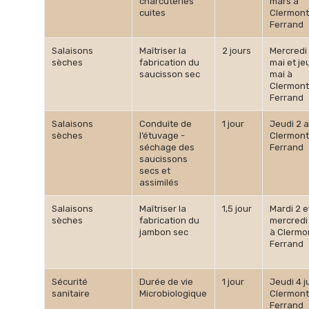
charcuteries
mars à
cuites
Clermont
Ferrand
Salaisons
Maîtriser la
2 jours
Mercredi
sèches
fabrication du
mai et je
saucisson sec
mai à
Clermont
Ferrand
Salaisons
Conduite de
1 jour
Jeudi 2 a
sèches
l’étuvage -
Clermont
séchage des
Ferrand
saucissons
secs et
assimilés
Salaisons
Maîtriser la
1,5 jour
Mardi 2 e
sèches
fabrication du
mercredi 
jambon sec
à Clermo
Ferrand
Sécurité
Durée de vie
1 jour
Jeudi 4 j
sanitaire
Microbiologique
Clermont
Ferrand