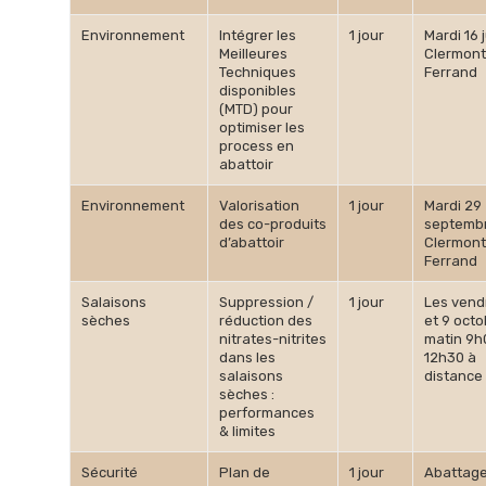
Environnement
Intégrer les
1 jour
Mardi 16 
Meilleures
Clermont
Techniques
Ferrand
disponibles
(MTD) pour
optimiser les
process en
abattoir
Environnement
Valorisation
1 jour
Mardi 29
des co-produits
septemb
d’abattoir
Clermont
Ferrand
Salaisons
Suppression /
1 jour
Les vend
sèches
réduction des
et 9 octo
nitrates-nitrites
matin 9h
dans les
12h30 à
salaisons
distance
sèches :
performances
& limites
Sécurité
Plan de
1 jour
Abattag