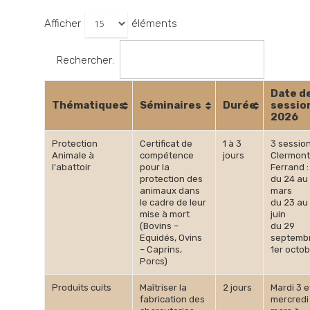
Afficher
éléments
Rechercher:
Date d
Thématiques
Séminaires
Durée
sessio
2026
Protection
Certificat de
1 à 3
3 sessio
Animale à
compétence
jours
Clermont
l'abattoir
pour la
Ferrand :
protection des
du 24 au
animaux dans
mars
le cadre de leur
du 23 au
mise à mort
juin
(Bovins –
du 29
Equidés, Ovins
septemb
– Caprins,
1er octo
Porcs)
Produits cuits
Maîtriser la
2 jours
Mardi 3 e
fabrication des
mercredi