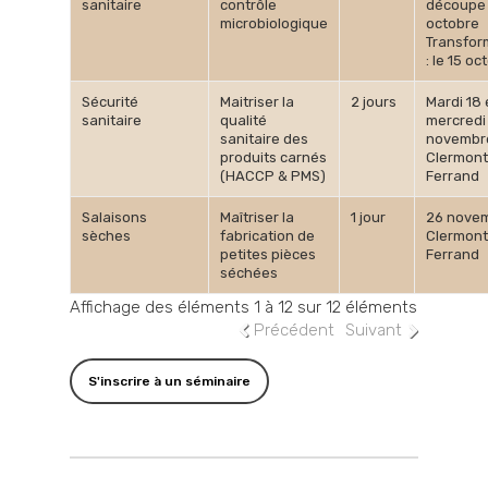
sanitaire
contrôle
découpe :
microbiologique
octobre
Transfor
: le 15 oc
Sécurité
Maitriser la
2 jours
Mardi 18 
sanitaire
qualité
mercredi
sanitaire des
novembr
produits carnés
Clermont
(HACCP & PMS)
Ferrand
Salaisons
Maîtriser la
1 jour
26 nove
sèches
fabrication de
Clermont
petites pièces
Ferrand
séchées
Affichage des éléments 1 à 12 sur 12 éléments
Précédent
Suivant
S'inscrire à un séminaire