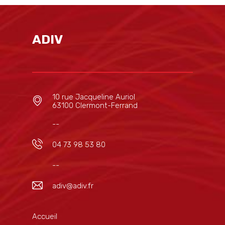
ADIV
10 rue Jacqueline Auriol
63100 Clermont-Ferrand
--
04 73 98 53 80
--
adiv@adiv.fr
Accueil