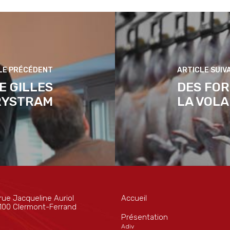
E GILLES
DES FOR
RYSTRAM
LA VOLA
rue Jacqueline Auriol
Accueil
100 Clermont-Ferrand
Présentation
Adiv