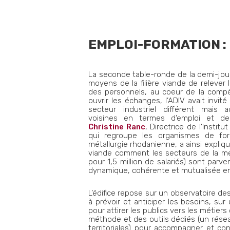
EMPLOI-FORMATION :
La seconde table-ronde de la demi-jour
moyens de la filière viande de relever l
des personnels, au coeur de la compét
ouvrir les échanges, l’ADIV avait invi
secteur industriel différent mais 
voisines en termes d’emploi et de 
Christine Ranc
, Directrice de l’Instit
qui regroupe les organismes de for
métallurgie rhodanienne, a ainsi expli
viande comment les secteurs de la mét
pour 1,5 million de salariés) sont parv
dynamique, cohérente et mutualisée en
L’édifice repose sur un observatoire de
à prévoir et anticiper les besoins, su
pour attirer les publics vers les métier
méthode et des outils dédiés (un rés
territoriales) pour accompagner et cons