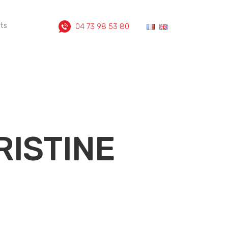
ts
04 73 98 53 80
RISTINE