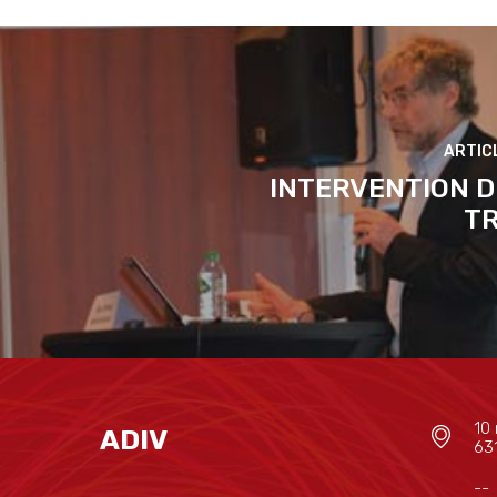
INTERVENTION D
T
10 
ADIV
63
--