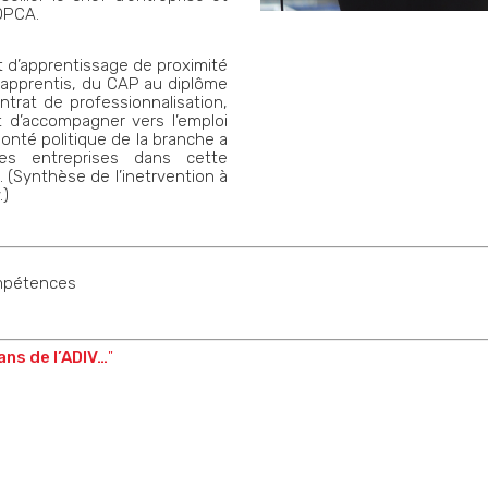
’OPCA.
 d’apprentissage de proximité
 apprentis, du CAP au diplôme
ntrat de professionnalisation,
 d’accompagner vers l’emploi
onté politique de la branche a
es entreprises dans cette
. (Synthèse de l’inetrvention à
.)
mpétences
ans de l’ADIV…
"