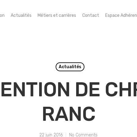
ion
Actualités
Métiers et carrières
Contact
Espace Adhéren
Actualités
ENTION DE CH
RANC
22 juin 2016
No Comments