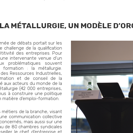
 LA MÉTALLURGIE, UN MODÈLE D’OR
née de débats portait sur les
e challenge de la qualification
itivité des entreprises. Pour
té une intervenante venue d’un
aux problématiques souvent
formation : la métallurgie.
ut des Ressources Industrielles,
mation et de conseil de la
qué aux acteurs du monde de la
allurgie (42 000 entreprises,
enus à construire une politique
 matière d’emploi-formation.
s métiers de la branche, visant
r une communication collective
s concernés, mais aussi sur une
eau de 80 chambres syndicales
eiller le chef d’entreprise et