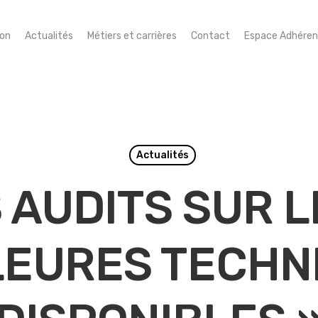
ion
Actualités
Métiers et carrières
Contact
Espace Adhéren
Actualités
 AUDITS SUR L
LEURES TECHN