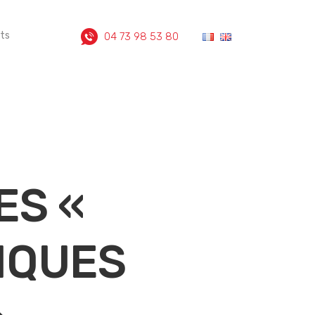
ts
04 73 98 53 80
ES «
IQUES