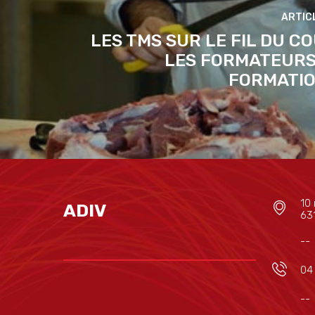
LES TMS SUR LE FIL DU C
LES FORMATEURS
FORMATIO
10 
ADIV
63
--
04
--