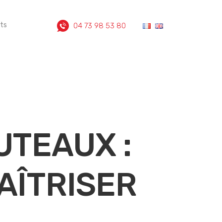
ts
04 73 98 53 80
UTEAUX :
AÎTRISER