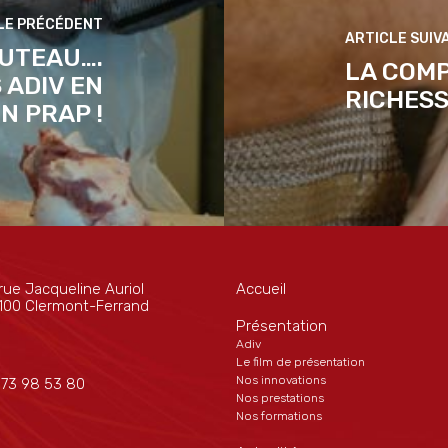
OUTEAU….
LA COMP
 ADIV EN
RICHESS
N PRAP !
rue Jacqueline Auriol
Accueil
100 Clermont-Ferrand
Présentation
Adiv
Le film de présentation
Nos innovations
 73 98 53 80
Nos prestations
Nos formations