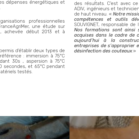
 des dépenses énergétiques et
des résultats. C’est avec 
.
ADIV, ingénieurs et technicie
de haut niveau. «
Notre missi
compétences et outils dév
ganisations professionnelles
SOUVIGNET, responsable de la 
 FranceAgriMer, une étude sur
Nos formations sont ainsi 
ves, achevée début 2013 et à
acquises dans le cadre de ce
aujourd’hui à la constru
entreprises de s’approprier 
ermis d’établir deux types de
désinfection des couteaux
.»
 référence : immersion à 75°C
ant 30s , aspersion à 75°C
0 secondes, et 65°C pendant
tériels testés.